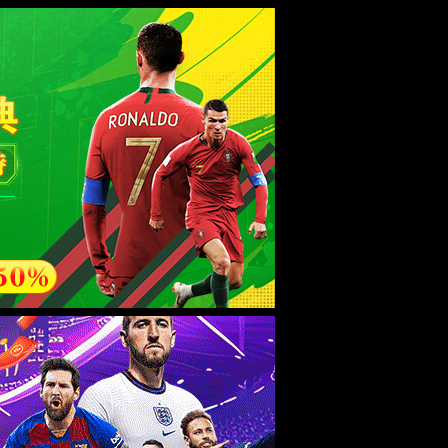
返回首页
|
联系我们
全国统一服务热线：
15810926112
言
联系我们