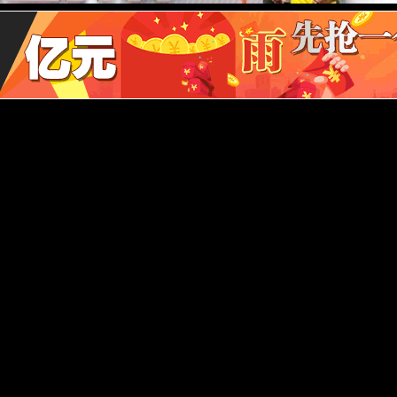
共 13 条记录，当前 1 / 2 页 首页 上一页
下一页
末
箱
地址