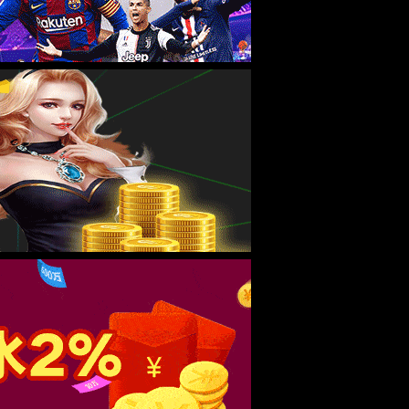
您当前的位置：
首页
>
三辊闸
>
智能三辊闸
CPW450中学校园智能三辊闸通道
型号：
CPW450
厂商性质：
生产厂家
查看详情
CPW420HSF小区进出管理智能三辊闸门禁系统
型号：
CPW420HSF
厂商性质：
生产厂家