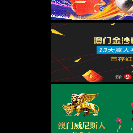
◂返回
没有发
贵玉
小蜗
电信