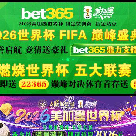
orld cup
04 Err